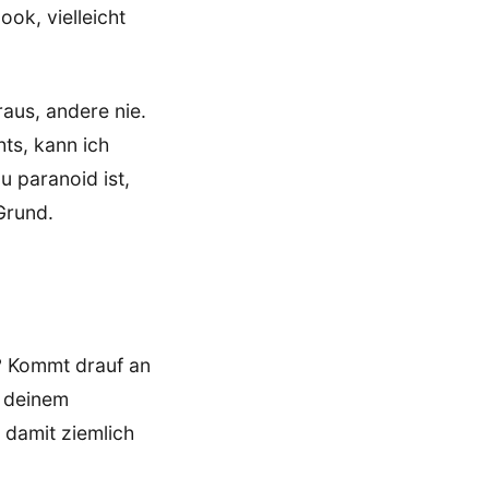
ook, vielleicht
raus, andere nie.
hts, kann ich
u paranoid ist,
Grund.
n? Kommt drauf an
n deinem
 damit ziemlich