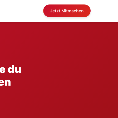
Jetzt Mitmachen
ie du
len