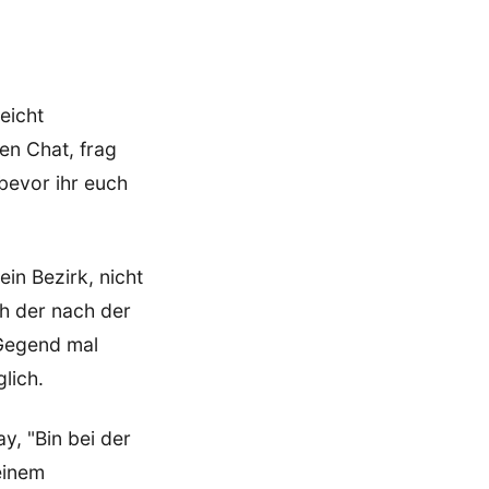
eicht
en Chat, frag
 bevor ihr euch
in Bezirk, nicht
h der nach der
 Gegend mal
lich.
y, "Bin bei der
einem