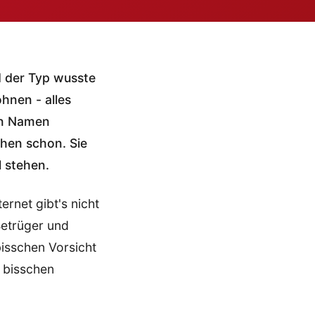
d der Typ wusste
hnen - alles
gen Namen
chen schon. Sie
l stehen.
ernet gibt's nicht
Betrüger und
bisschen Vorsicht
n bisschen