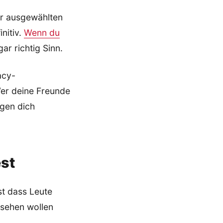
ar ausgewählten
initiv.
Wenn du
ar richtig Sinn.
acy-
Wer deine Freunde
egen dich
est
st dass Leute
l sehen wollen