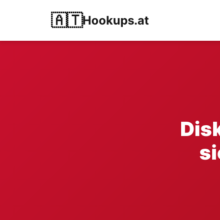
🇦🇹
Hookups.at
Disk
si