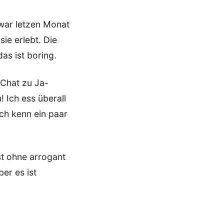
 war letzen Monat
ie erlebt. Die
as ist boring.
 Chat zu Ja-
 Ich ess überall
ich kenn ein paar
st ohne arrogant
ber es ist