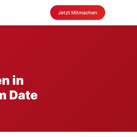
Jetzt Mitmachen
n in
m Date