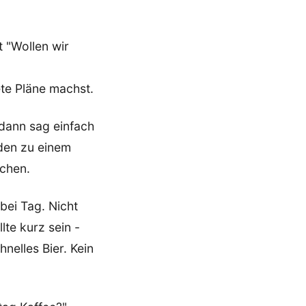
t "Wollen wir
te Pläne machst.
- dann sag einfach
den zu einem
achen.
 bei Tag. Nicht
te kurz sein -
nelles Bier. Kein