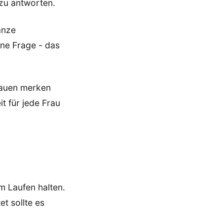
 zu antworten.
anze
ine Frage - das
rauen merken
t für jede Frau
 Laufen halten.
t sollte es