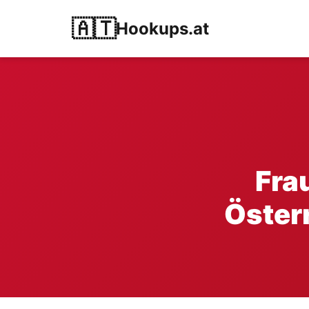
🇦🇹
Hookups.at
Fra
Öster